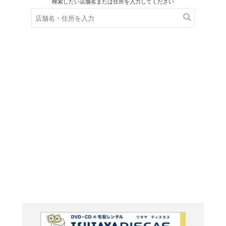
在庫の
※在庫
ご来店の際にご
プレイ
ブ・バ