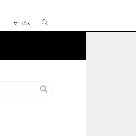
サービス
宅配レンタル
オンラインゲーム
。
TSUTAYAプレミアムNEXT
蔦屋書店