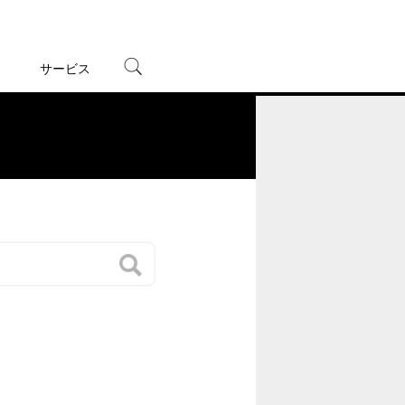
サービス
宅配レンタル
オンラインゲーム
。
TSUTAYAプレミアムNEXT
蔦屋書店