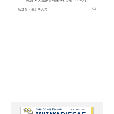
在庫の
※在庫
ご来店の際にご
YO RAP