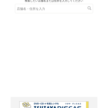
在庫の
※在庫
ご来店の際にご
ソニッ