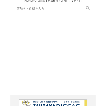
在庫の
※在庫
ご来店の際にご
ラップ 