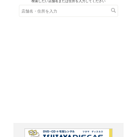
在庫の
※在庫
ご来店の際にご
Riding 