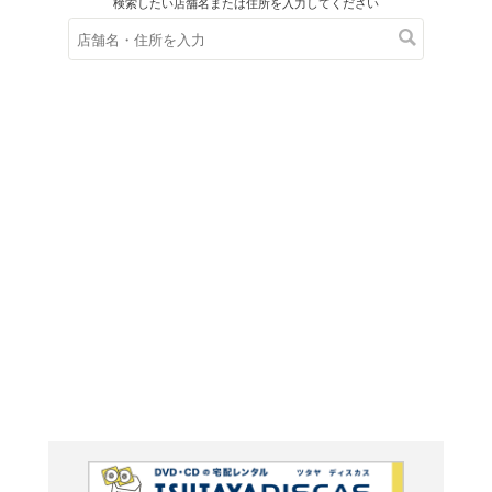
在庫の
※在庫
ご来店の際にご
サモンナイ
焔 後編