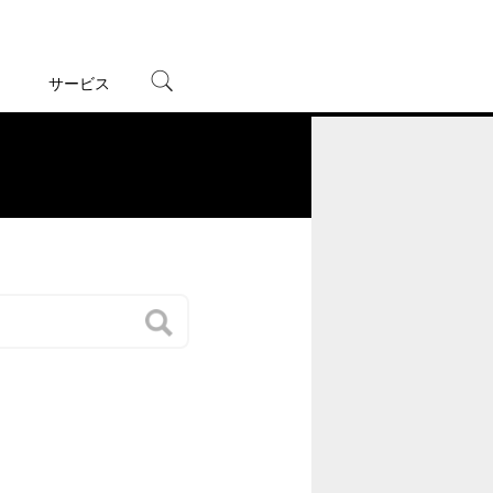
サービス
宅配レンタル
オンラインゲーム
。
TSUTAYAプレミアムNEXT
蔦屋書店