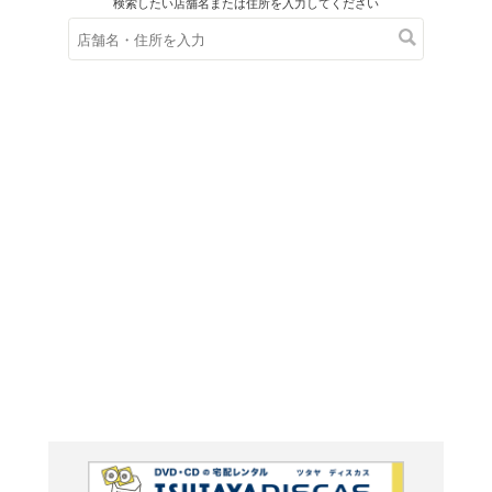
在庫の
※在庫
ご来店の際にご
ナイト