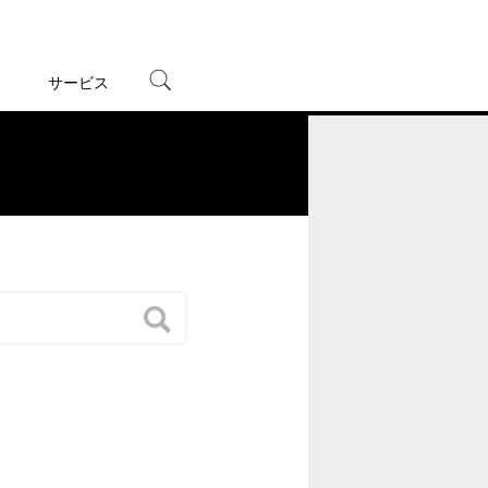
サービス
宅配レンタル
オンラインゲーム
。
TSUTAYAプレミアムNEXT
蔦屋書店