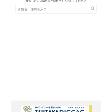
在庫の
※在庫
ご来店の際にご
TALK