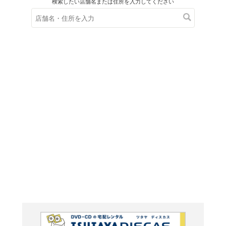
在庫の
※在庫
ご来店の際にご
SP盤
4(戦前編