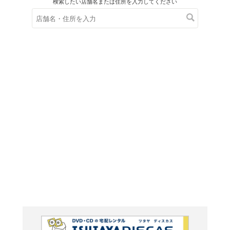
在庫の
※在庫
ご来店の際にご
ライヴ!