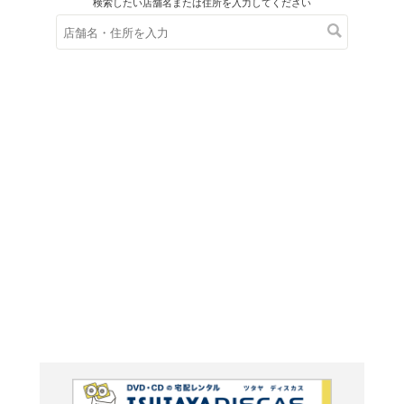
在庫の
※在庫
ご来店の際にご
Feed 
ャツ付セ