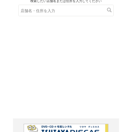
在庫の
※在庫
ご来店の際にご
ＤＶＤ
悪魔と