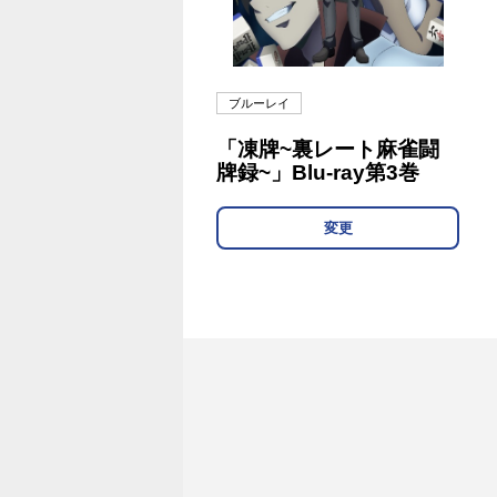
ブルーレイ
「凍牌~裏レート麻雀闘
牌録~」Blu-ray第3巻
変更