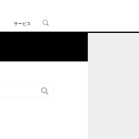
サービス
宅配レンタル
オンラインゲーム
。
TSUTAYAプレミアムNEXT
蔦屋書店