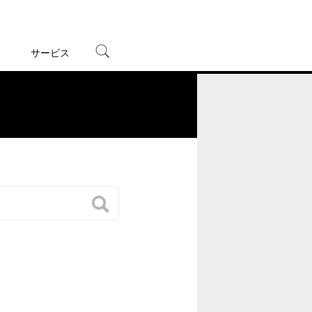
サービス
宅配レンタル
オンラインゲーム
。
TSUTAYAプレミアムNEXT
蔦屋書店