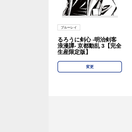
ブルーレイ
るろうに剣心 -明治剣客
浪漫譚- 京都動乱 3【完全
生産限定版】
変更