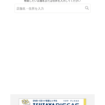
在庫の
※在庫
ご来店の際にご
ＤＶＤ
魔法使
1巻