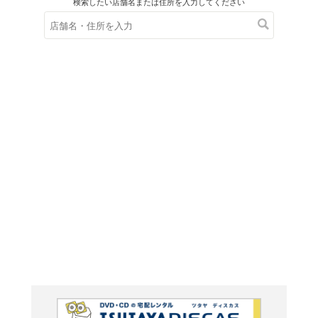
在庫の
※在庫
ご来店の際にご
ＤＶＤ
霊鎮 
呪縛怨