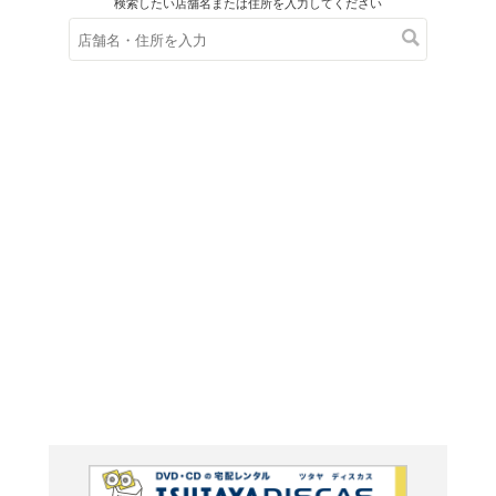
在庫の
※在庫
ご来店の際にご
ＤＶＤ
FBI:M
シーズン4