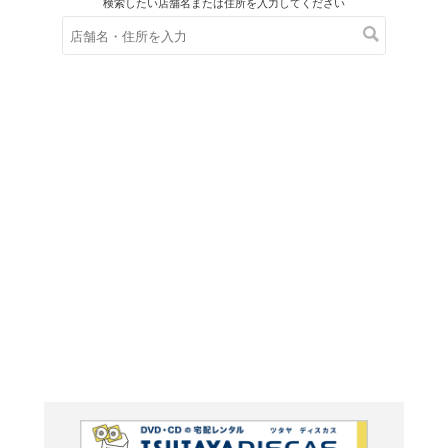
在庫の
※在庫
ご来店の際にご
ＤＶＤ
PLAY
でもよ