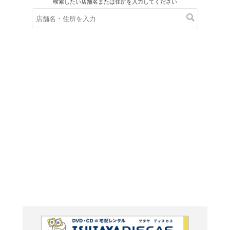
在庫の
※在庫
ご来店の際にご
ＤＶＤ
チェイ
の元カ