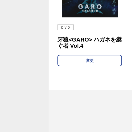
ＤＶＤ
牙狼<GARO> ハガネを継
ぐ者 Vol.4
変更