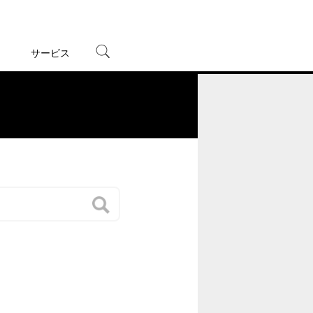
サービス
宅配レンタル
オンラインゲーム
。
TSUTAYAプレミアムNEXT
蔦屋書店