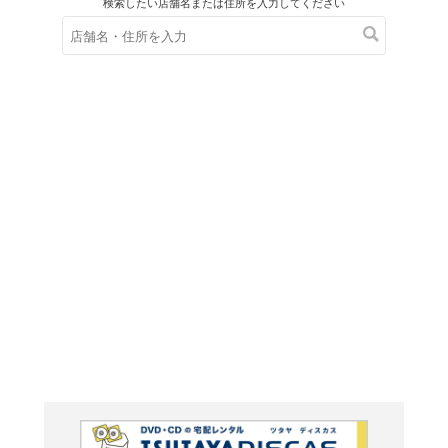
在庫の
※在庫
ご来店の際にご
ＤＶＤ
泣かせる
和の名作