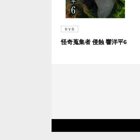
ＤＶＤ
怪奇蒐集者 侵蝕 響洋平6