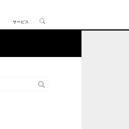
サービス
宅配レンタル
オンラインゲーム
。
TSUTAYAプレミアムNEXT
蔦屋書店