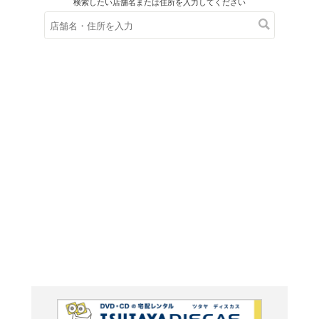
在庫の
※在庫
ご来店の際にご
ＤＶＤ
映画『D
ル