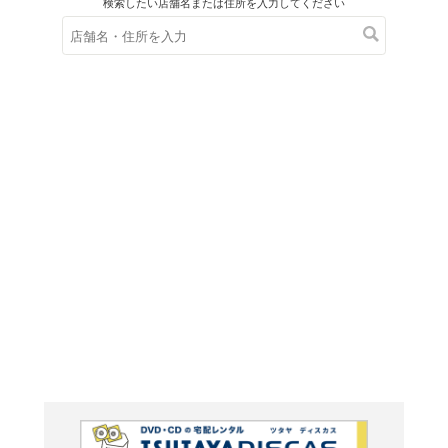
在庫の
※在庫
ご来店の際にご
ＤＶＤ
マクド
の捜査手
荒野