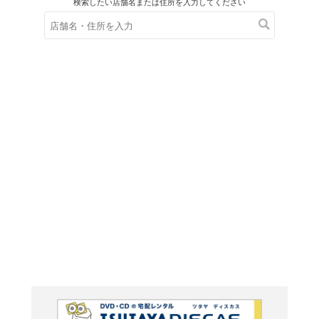
在庫の
※在庫
ご来店の際にご
ＤＶＤ
貞子DX