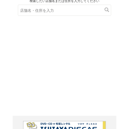
在庫の
※在庫
ご来店の際にご
ブルーレイ
プレミ
Season
ray&