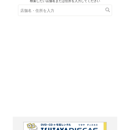
在庫の
※在庫
ご来店の際にご
ＤＶＤ
ララミー牧
ター版