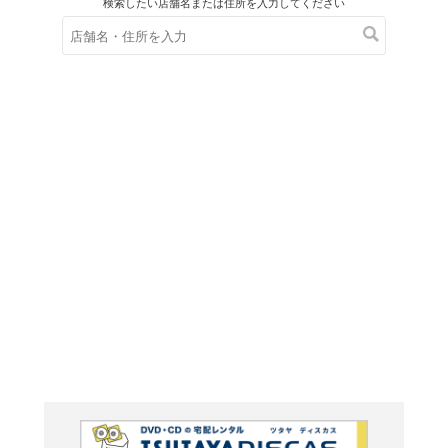
在庫の
※在庫
ご来店の際にご
ブルーレイ
JAM Pr
JUDGEM