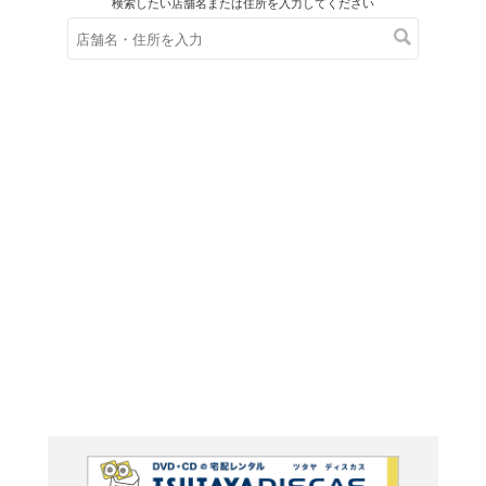
在庫の
※在庫
ご来店の際にご
ＤＶＤ
ラブオー