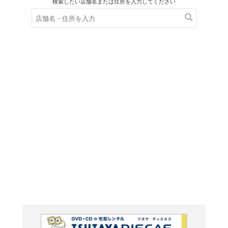
在庫の
※在庫
ご来店の際にご
ＤＶＤ
スーパ
ブラザー