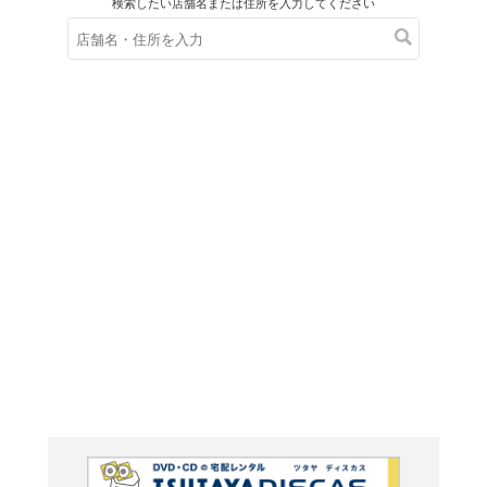
在庫の
※在庫
ご来店の際にご
ブルーレイ
ENCO
&復帰コン