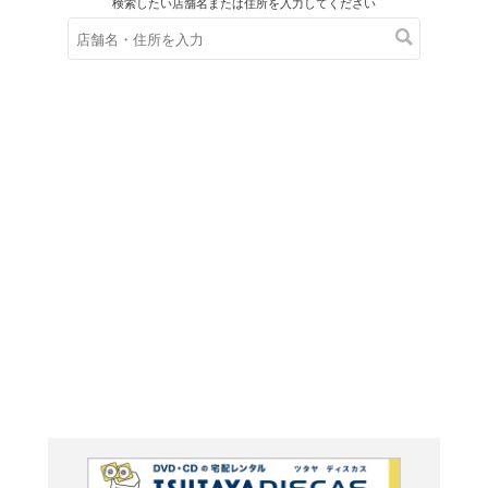
在庫の
※在庫
ご来店の際にご
ブルーレイ
老後の資
Blu-ray