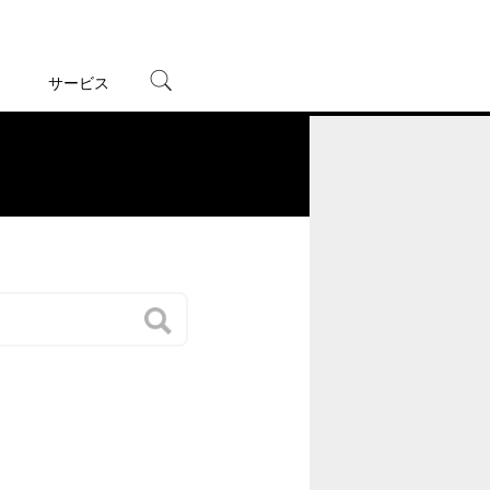
サービス
宅配レンタル
オンラインゲーム
。
TSUTAYAプレミアムNEXT
蔦屋書店