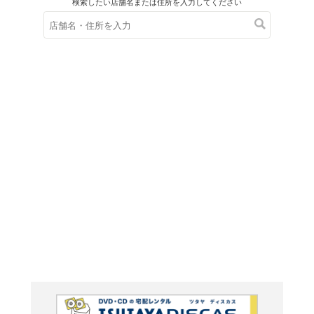
在庫の
※在庫
ご来店の際にご
ＤＶＤ
うらみち