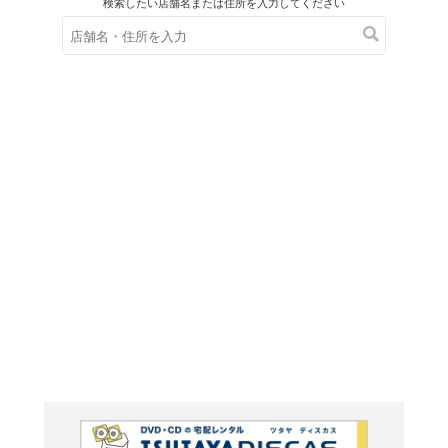
在庫の
※在庫
ご来店の際にご
ＤＶＤ
ホテルデ
ペシャル
BOX2