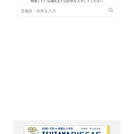
在庫の
※在庫
ご来店の際にご
ＤＶＤ
シカゴ・
BOX