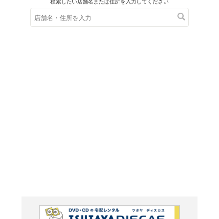
在庫の
※在庫
ご来店の際にご
ブルーレイ
ビコム 
陽電車6
影作品 
山陽網干