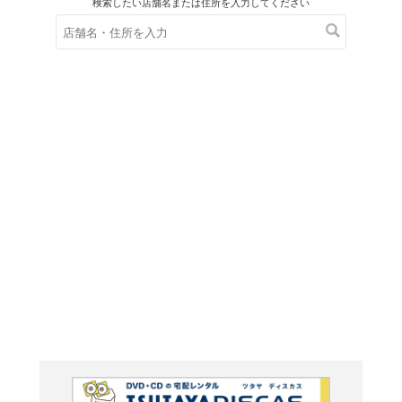
在庫の
※在庫
ご来店の際にご
ＤＶＤ
ラビッ