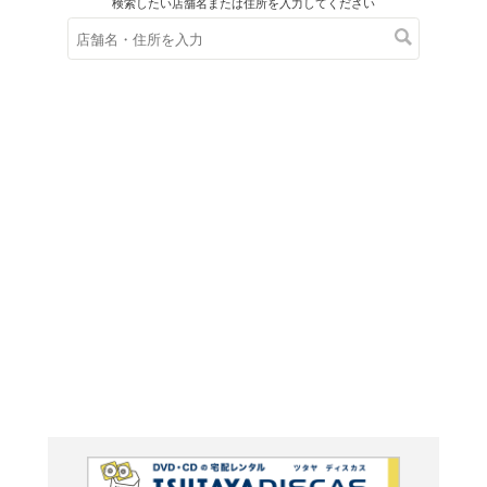
在庫の
※在庫
ご来店の際にご
ＤＶＤ
ラビッ