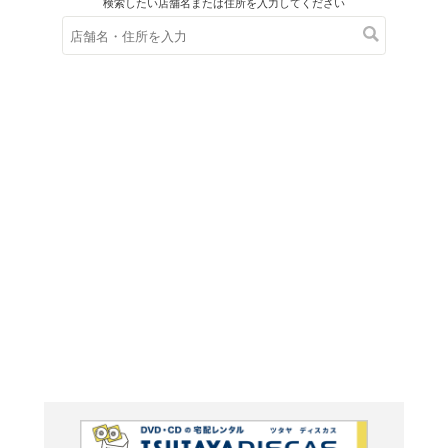
在庫の
※在庫
ご来店の際にご
ブルーレイ
THE KI
THEAT