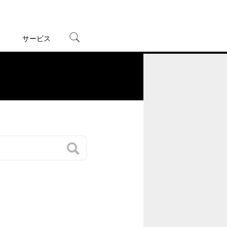
サービス
宅配レンタル
オンラインゲーム
。
TSUTAYAプレミアムNEXT
蔦屋書店