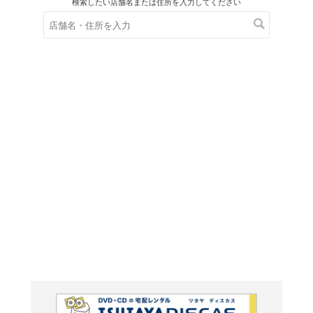
在庫の
※在庫
ご来店の際にご
ＤＶＤ
ザ・ラス
103