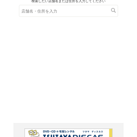
在庫の
※在庫
ご来店の際にご
ＤＶＤ
マクガイ