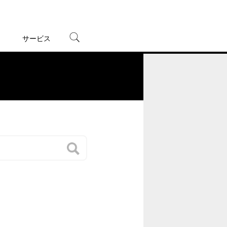
サービス
宅配レンタル
オンラインゲーム
。
TSUTAYAプレミアムNEXT
蔦屋書店