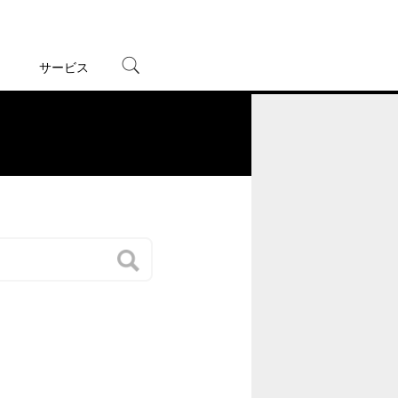
サービス
宅配レンタル
オンラインゲーム
。
TSUTAYAプレミアムNEXT
蔦屋書店