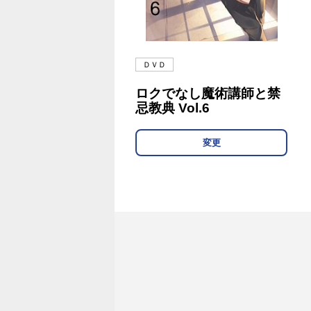
ＤＶＤ
ロクでなし魔術講師と禁
忌教典 Vol.6
変更