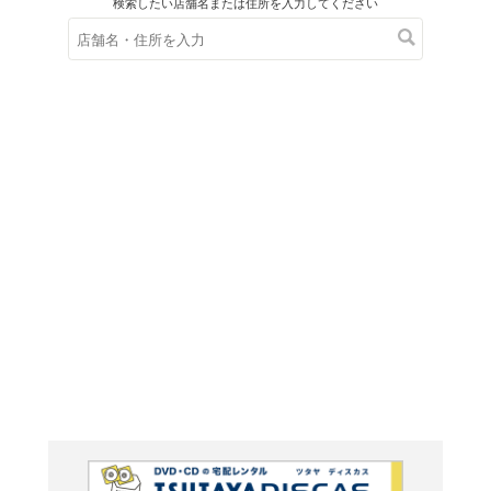
在庫の
※在庫
ご来店の際にご
ＤＶＤ
おかあ
サート
ティー